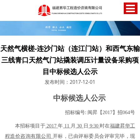
天然气横槎-连沙门站（连江门站）和西气东输
三线青口天然气门站撬装调压计量设备采购项
目中标候选人公示
发布时间：2017-12-01
中标候选人公示
招标编号
:
闽昇【
2017】招064号
本招标项目于
2017
年
11
月
30
日
9:30
时在
福建昇华工
程造价咨询有限公司
开标，已由评标委员会评审完毕，现