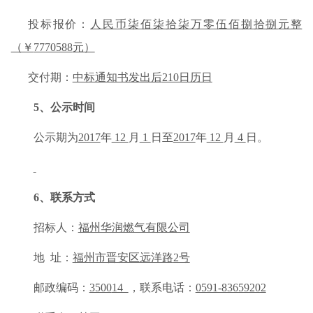
投标报价：
人民币
柒佰柒拾柒万零伍佰捌拾捌
元整
（￥
7770588
元）
交付期：
中标通知书发出后
210日历日
5
、公示时间
公示期为
2017
年
12
月
1
日至
2017
年
12
月
4
日。
6
、联系方式
招标人：
福州华润燃气有限公司
地
址：
福州市晋安区远洋路
2号
邮政编码
：
3500
14
，
联系电话
：
0591-83659202