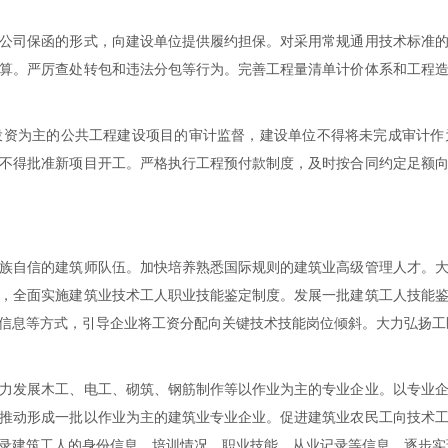
公司保函的形式，向建设单位提供履约担保。对采用常规通用技术标准
算。严厉查处转包和违法分包等行为。完善工程量清单计价体系和工程
投资为主的公共工程建设项目的审计监督，建设单位不得将未完成审计作
不得批准新项目开工。严格执行工程预付款制度，及时按合同约定足额
族自信的建筑师队伍。加快培养熟悉国际规则的建筑业高级管理人才。
，全面实施建筑业技术工人职业技能鉴定制度。发展一批建筑工人技能
信息等方式，引导企业将工资分配向关键技术技能岗位倾斜。大力弘扬工匠
。
力发展木工、电工、砌筑、钢筋制作等以作业为主的专业企业。以专业
推动形成一批以作业为主的建筑业专业企业。促进建筑业农民工向技术
录建筑工人的身份信息、培训情况、职业技能、从业记录等信息，逐步实