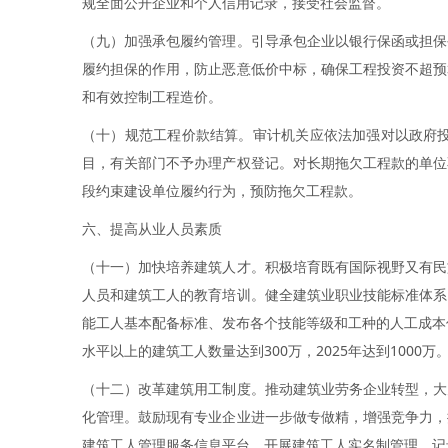
规全面公开企业和个人信用记录，接受社会监督。
（九）加强承包履约管理。引导承包企业以银行保函或担保
履约担保的作用，防止恶意低价中标，确保工程投资不超预
和有效控制工程造价。
（十）规范工程价款结算。审计机关应依法加强对以政府
目，有关部门不予办理产权登记。对长期拖欠工程款的单位
段约束建设单位履约行为，预防拖欠工程款。
六、提高从业人员素质
（十一）加快培养建筑人才。积极培育既有国际视野又有民
人员和建筑工人的教育培训。健全建筑业职业技能标准体系
能工人基本配备标准、发布各个技能等级和工种的人工成本
水平以上的建筑工人数量达到300万，2025年达到1000万
（十二）改革建筑用工制度。推动建筑业劳务企业转型，大
化管理。鼓励现有专业企业进一步做专做精，增强竞争力，
建筑工人管理服务信息平台，开展建筑工人实名制管理，记